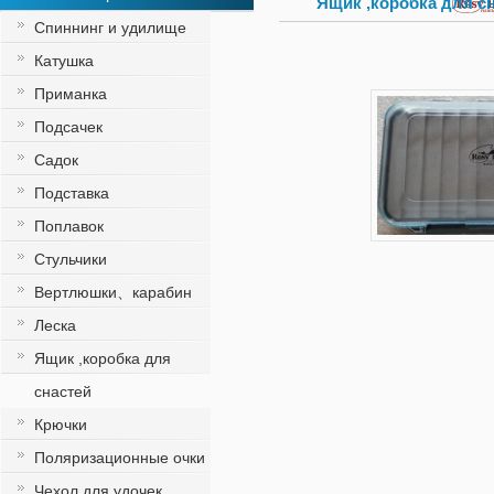
Ящик ,коробка для с
Спиннинг и удилище
Катушка
Приманка
Подсачек
Садок
Подставка
Поплавок
Стульчики
Вертлюшки、карабин
Леска
Ящик ,коробка для
снастей
Крючки
Поляризационные очки
Чехол для удочек