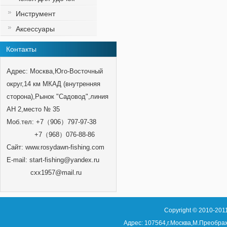
Инструмент
Аксессуары
Контакты
Адрес: Москва,Юго-Восточный
округ,14 км МКАД (внутренняя
сторона),Рынок "Садовод",линия
АН 2,место № 35
Моб.тел: +7（906）797-97-38
+7（968）076-88-86
Сайт:
www.rosydawn-fishing.com
E-mail:
start-fishing@yandex.ru
cxx1957@mail.ru
Copyright
©
2010-2011
Адрес: 107564,г.Москва,М.Преобра