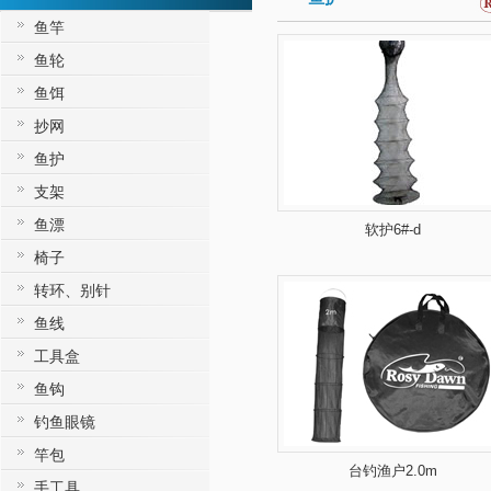
鱼竿
鱼轮
鱼饵
抄网
鱼护
支架
鱼漂
软护6#-d
椅子
转环、别针
鱼线
工具盒
鱼钩
钓鱼眼镜
竿包
台钓渔户2.0m
手工具